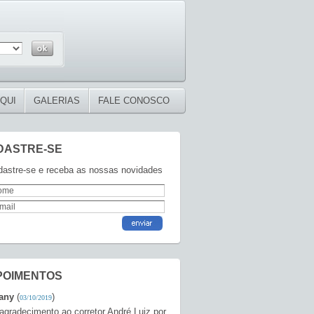
QUI
GALERIAS
FALE CONOSCO
DASTRE-SE
astre-se e receba as nossas novidades
POIMENTOS
any
(
)
03/10/2019
agradecimento ao corretor André Luiz,por